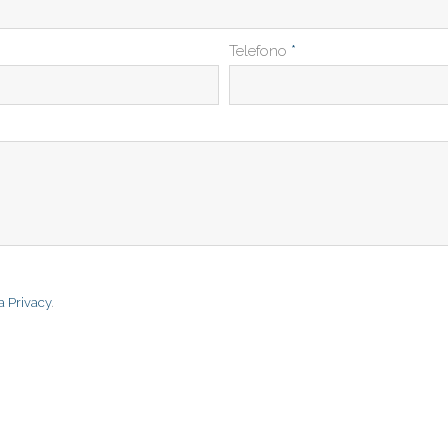
Telefono
*
a Privacy
.