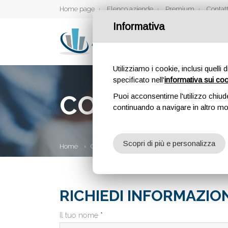
Home page
Elenco aziende
Premium
Contatt
Informativa
Utilizziamo i cookie, inclusi quelli 
specificato nell'
informativa sui co
CONTATTI
Puoi acconsentirne l'utilizzo chiud
continuando a navigare in altro m
Scopri di più e personalizza
Home
Contatti
RICHIEDI INFORMAZIO
Il tuo nome
*