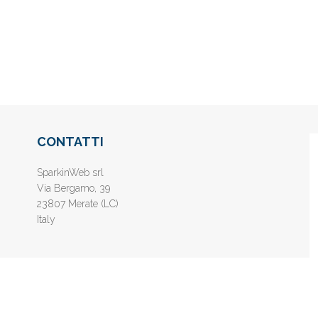
CONTATTI
SparkinWeb srl
Via Bergamo, 39
23807 Merate (LC)
Italy
nline gratis - Inserisci il tuo sito web e aumenta la popolarità sui motori di 