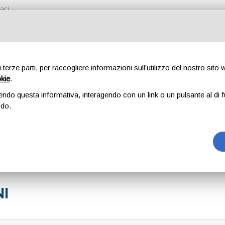
aci
di terze parti, per raccogliere informazioni sull’utilizzo del nostro sito
okie
.
endo questa informativa, interagendo con un link o un pulsante al di f
odo.
NI