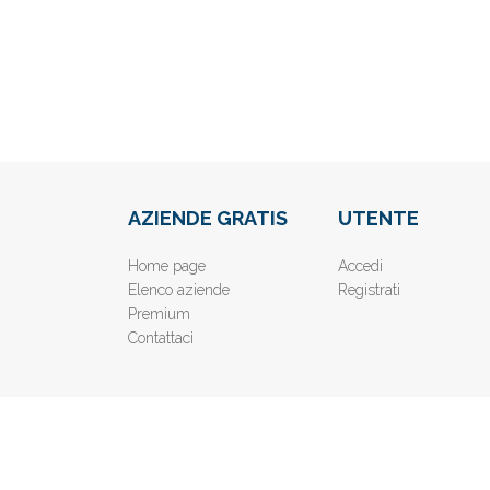
AZIENDE GRATIS
UTENTE
Home page
Accedi
Elenco aziende
Registrati
Premium
Contattaci
© 2019
www.AziendeGratis.it
- Elenco aziende e imprese o