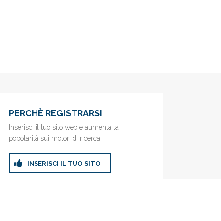
PERCHÈ REGISTRARSI
Inserisci il tuo sito web e aumenta la
popolarità sui motori di ricerca!
INSERISCI IL TUO SITO
ricerca!
Privacy Policy
|
Cookie Policy