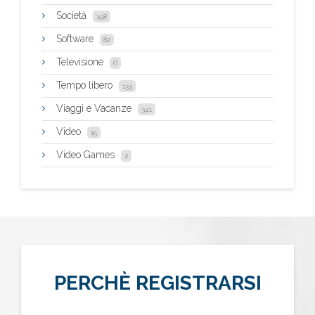
Società
198
Software
82
Televisione
6
Tempo libero
133
Viaggi e Vacanze
341
Video
15
Video Games
2
PERCHÈ REGISTRARSI