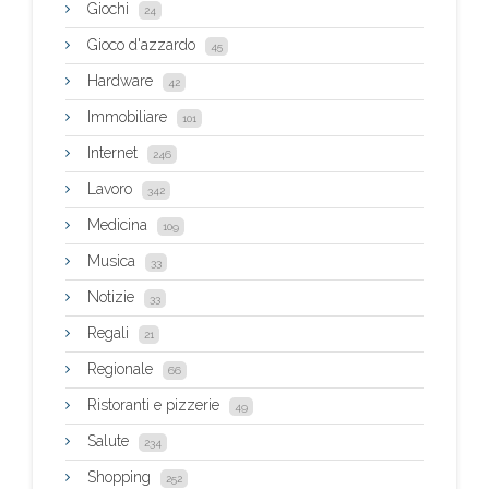
Giochi
24
Gioco d'azzardo
45
Hardware
42
Immobiliare
101
Internet
246
Lavoro
342
Medicina
109
Musica
33
Notizie
33
Regali
21
Regionale
66
Ristoranti e pizzerie
49
Salute
234
Shopping
252