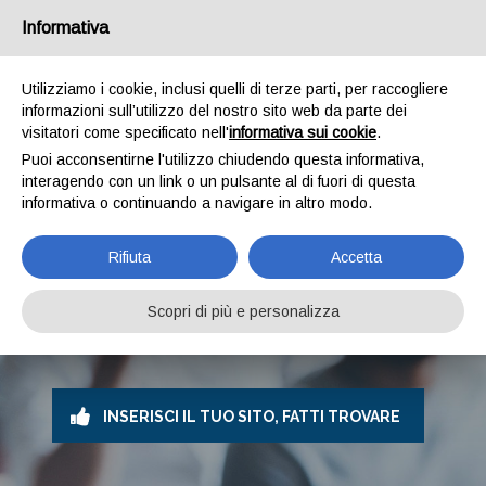
Informativa
Utilizziamo i cookie, inclusi quelli di terze parti, per raccogliere
informazioni sull’utilizzo del nostro sito web da parte dei
visitatori come specificato nell'
informativa sui cookie
.
Puoi acconsentirne l'utilizzo chiudendo questa informativa,
interagendo con un link o un pulsante al di fuori di questa
informativa o continuando a navigare in altro modo.
AZIENDE GRATIS
Rifiuta
Accetta
Inserisci il tuo sito web e aumenta la popolarità sui
motori di ricerca!
Questa directory permette i visitatori
Scopri di più e personalizza
di trovare e raggiungere gratuitamente le migliori
aziende.
INSERISCI IL TUO SITO, FATTI TROVARE