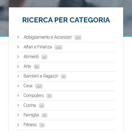
RICERCA PER CATEGORIA
Abbigliamento e Accessori
327
Affari e Finanza
349
Alimenti
90
Arte
89
Bambini e Ragazzi
21
Casa
397
Computers
70
Cucina
33
Famiglia
20
Fitness
21