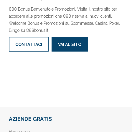
888 Bonus Benvenuto e Promozioni, Visita il nostro sito per
accedere alle promozioni che 888 riserva ai nuovi clienti,
Welcome Bonus e Promozioni su Scommesse, Casinò, Poker,
Bingo su 888bonus.it
CONTATTACI
VAI AL SITO
AZIENDE GRATIS
Home page