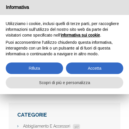
Informativa
Utilizziamo i cookie, inclusi quelli di terze parti, per raccogliere
informazioni sull’utilizzo del nostro sito web da parte dei
visitatori come specificato nell'
informativa sui cookie
.
Puoi acconsentirne l'utilizzo chiudendo questa informativa,
interagendo con un link o un pulsante al di fuori di questa
informativa o continuando a navigare in altro modo.
888BONUS
Rifiuta
Accetta
Scopri di più e personalizza
Home
Aziende
888Bonus
CATEGORIE
Abbigliamento E Accessori
327