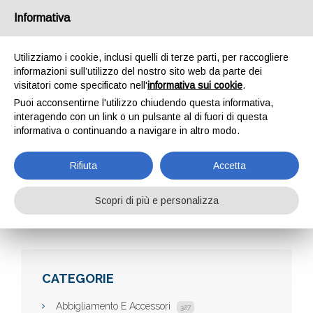
Informativa
Utilizziamo i cookie, inclusi quelli di terze parti, per raccogliere
informazioni sull’utilizzo del nostro sito web da parte dei
visitatori come specificato nell'
informativa sui cookie
.
Puoi acconsentirne l'utilizzo chiudendo questa informativa,
interagendo con un link o un pulsante al di fuori di questa
informativa o continuando a navigare in altro modo.
ALEX WEBDESIGN
Rifiuta
Accetta
Scopri di più e personalizza
Home
Aziende
Alex Webdesign
CATEGORIE
Abbigliamento E Accessori
327