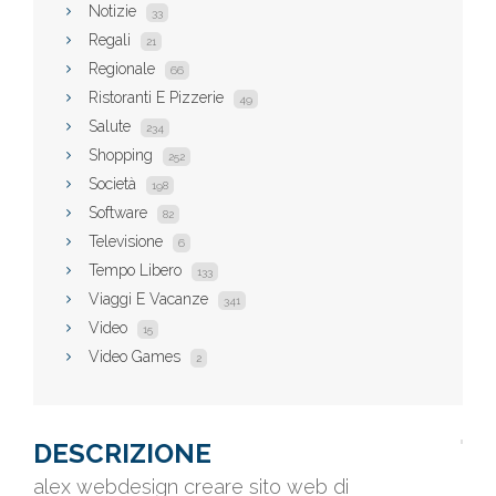
Notizie
33
Regali
21
Regionale
66
Ristoranti E Pizzerie
49
Salute
234
Shopping
252
Società
198
Software
82
Televisione
6
Tempo Libero
133
Viaggi E Vacanze
341
Video
15
Video Games
2
DESCRIZIONE
alex webdesign creare sito web di