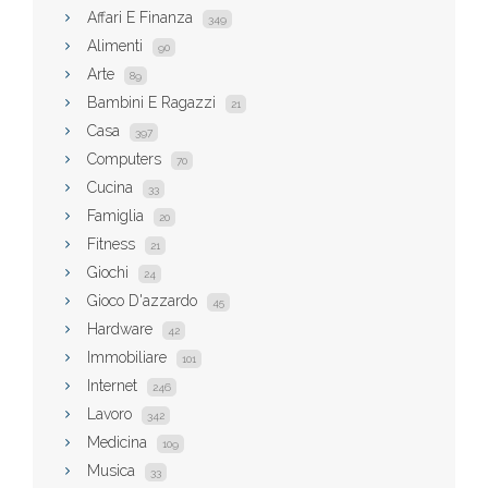
Affari E Finanza
349
Alimenti
90
Arte
89
Bambini E Ragazzi
21
Casa
397
Computers
70
Cucina
33
Famiglia
20
Fitness
21
Giochi
24
Gioco D'azzardo
45
Hardware
42
Immobiliare
101
Internet
246
Lavoro
342
Medicina
109
Musica
33