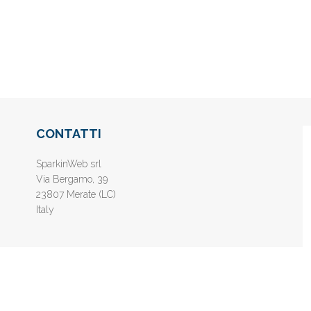
CONTATTI
SparkinWeb srl
Via Bergamo, 39
23807 Merate (LC)
Italy
nline gratis - Inserisci il tuo sito web e aumenta la popolarità sui motori di 