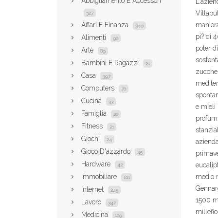
Abbigliamento E Accessori
L'azien
Villapu
327
Affari E Finanza
maniera
349
pi? di 
Alimenti
90
poter di
Arte
89
sostent
Bambini E Ragazzi
21
zuccher
Casa
397
mediter
Computers
70
spontane
Cucina
33
e mieli
Famiglia
20
profumi
Fitness
21
stanzia
Giochi
24
azienda
Gioco D'azzardo
45
primaver
Hardware
eucalip
42
Immobiliare
medio r
101
Gennarge
Internet
245
1500 me
Lavoro
342
millefi
Medicina
109