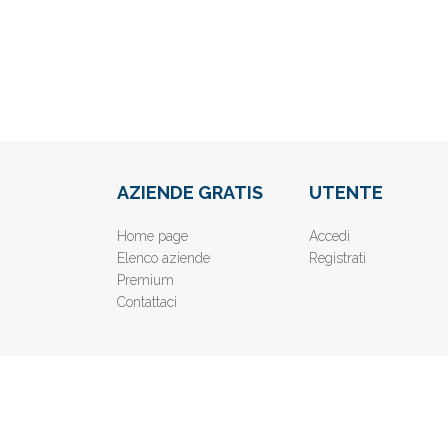
AZIENDE GRATIS
UTENTE
Home page
Accedi
Elenco aziende
Registrati
Premium
Contattaci
© 2019
www.AziendeGratis.it
- Elenco aziende e imprese o