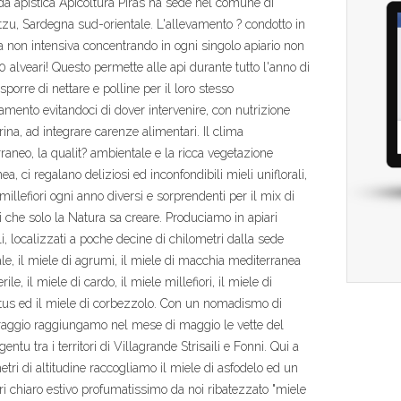
da apistica Apicoltura Piras ha sede nel comune di
tzu, Sardegna sud-orientale. L'allevamento ? condotto in
 non intensiva concentrando in ogni singolo apiario non
40 alveari! Questo permette alle api durante tutto l'anno di
sporre di nettare e polline per il loro stesso
amento evitandoci di dover intervenire, con nutrizione
ina, ad integrare carenze alimentari. Il clima
raneo, la qualit? ambientale e la ricca vegetazione
a, ci regalano deliziosi ed inconfondibili mieli uniflorali,
 millefiori ogni anno diversi e sorprendenti per il mix di
 che solo la Natura sa creare. Produciamo in apiari
li, localizzati a poche decine di chilometri dalla sede
le, il miele di agrumi, il miele di macchia mediterranea
ile, il miele di cardo, il miele millefiori, il miele di
tus ed il miele di corbezzolo. Con un nomadismo di
aggio raggiungamo nel mese di maggio le vette del
ntu tra i territori di Villagrande Strisaili e Fonni. Qui a
tri di altitudine raccogliamo il miele di asfodelo ed un
ori chiaro estivo profumatissimo da noi ribatezzato "miele