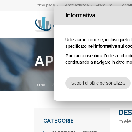
Home page
Elenco aziende
Premium
Contatt
Informativa
Utilizziamo i cookie, inclusi quelli 
specificato nell'
informativa sui co
APICOLTURA 
Puoi acconsentirne l'utilizzo chiud
continuando a navigare in altro m
Scopri di più e personalizza
Home
Aziende
Apicoltura Piras
DES
CATEGORIE
miele