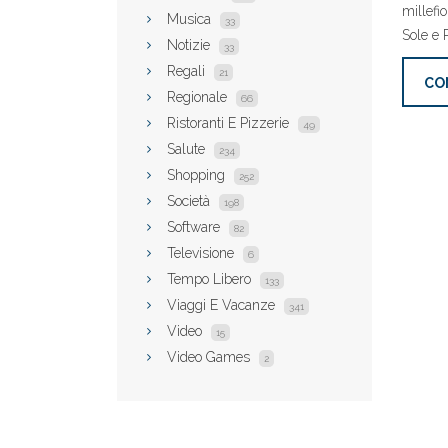
millefi
Musica
33
Sole e 
Notizie
33
Regali
21
CO
Regionale
66
Ristoranti E Pizzerie
49
Salute
234
Shopping
252
Società
198
Software
82
Televisione
6
Tempo Libero
133
Viaggi E Vacanze
341
Video
15
Video Games
2