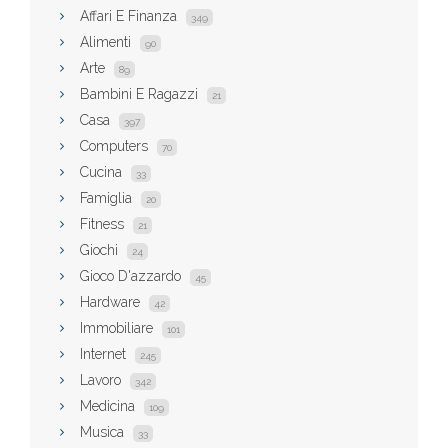
Affari E Finanza
349
Alimenti
90
Arte
89
Bambini E Ragazzi
21
Casa
397
Computers
70
Cucina
33
Famiglia
20
Fitness
21
Giochi
24
Gioco D'azzardo
45
Hardware
42
Immobiliare
101
Internet
245
Lavoro
342
Medicina
109
Musica
33