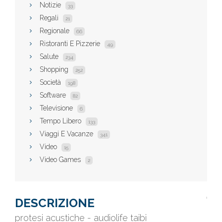
Notizie
33
Regali
21
Regionale
66
Ristoranti E Pizzerie
49
Salute
234
Shopping
252
Società
198
Software
82
Televisione
6
Tempo Libero
133
Viaggi E Vacanze
341
Video
15
Video Games
2
DESCRIZIONE
protesi acustiche - audiolife taibi