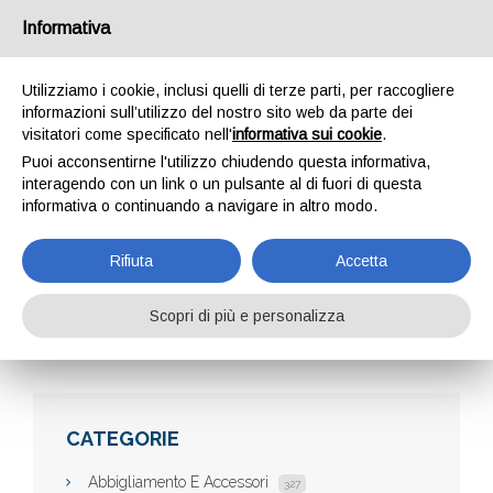
Informativa
Utilizziamo i cookie, inclusi quelli di terze parti, per raccogliere
informazioni sull’utilizzo del nostro sito web da parte dei
visitatori come specificato nell'
informativa sui cookie
.
Puoi acconsentirne l'utilizzo chiudendo questa informativa,
interagendo con un link o un pulsante al di fuori di questa
informativa o continuando a navigare in altro modo.
AUDIOLIFE TAIBI
Rifiuta
Accetta
Scopri di più e personalizza
Home
Aziende
Audiolife Taibi
CATEGORIE
Abbigliamento E Accessori
327