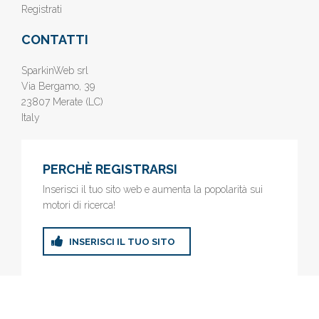
Registrati
CONTATTI
SparkinWeb srl
Via Bergamo, 39
23807 Merate (LC)
Italy
PERCHÈ REGISTRARSI
Inserisci il tuo sito web e aumenta la popolarità sui
motori di ricerca!
INSERISCI IL TUO SITO
© 2019
www.AziendeGratis.it
- Elenco aziende e imprese online