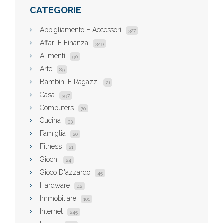
CATEGORIE
Abbigliamento E Accessori
327
Affari E Finanza
349
Alimenti
90
Arte
89
Bambini E Ragazzi
21
Casa
397
Computers
70
Cucina
33
Famiglia
20
Fitness
21
Giochi
24
Gioco D'azzardo
45
Hardware
42
Immobiliare
101
Internet
245