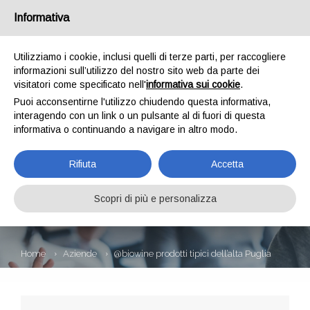
Informativa
Utilizziamo i cookie, inclusi quelli di terze parti, per raccogliere
informazioni sull’utilizzo del nostro sito web da parte dei
visitatori come specificato nell'
informativa sui cookie
.
Puoi acconsentirne l'utilizzo chiudendo questa informativa,
interagendo con un link o un pulsante al di fuori di questa
informativa o continuando a navigare in altro modo.
@BIOWINE
Rifiuta
Accetta
PRODOTTI TIPICI
DELL’ALTA PUGLIA
Scopri di più e personalizza
Home
Aziende
@biowine prodotti tipici dell’alta Puglia