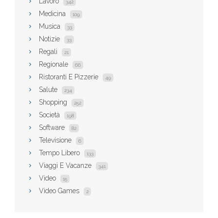
Lavoro
342
Medicina
109
Musica
33
Notizie
33
Regali
21
Regionale
66
Ristoranti E Pizzerie
49
Salute
234
Shopping
252
Società
198
Software
82
Televisione
6
Tempo Libero
133
Viaggi E Vacanze
341
Video
15
Video Games
2