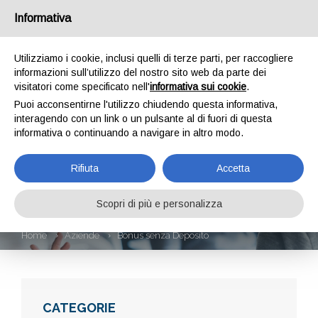
Informativa
Utilizziamo i cookie, inclusi quelli di terze parti, per raccogliere
informazioni sull’utilizzo del nostro sito web da parte dei
visitatori come specificato nell'
informativa sui cookie
.
Puoi acconsentirne l'utilizzo chiudendo questa informativa,
interagendo con un link o un pulsante al di fuori di questa
informativa o continuando a navigare in altro modo.
BONUS SENZA
Rifiuta
Accetta
DEPOSITO
Scopri di più e personalizza
Home
Aziende
Bonus senza Deposito
CATEGORIE