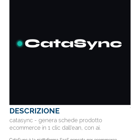
DESCRIZIONE
catasync - genera schede prodotto
ecommerce in 1 clic dall'ean, con ai.