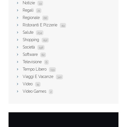
Notizie
33
Regali
21
Regionale
66
Ristoranti E Pizzerie
49
Salute
234
Shopping
252
Società
198
Software
82
Televisione
6
Tempo Libero
133
Viaggi E Vacanze
341
Video
15
Video Games
2