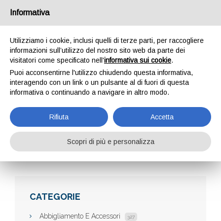
Informativa
Utilizziamo i cookie, inclusi quelli di terze parti, per raccogliere
informazioni sull’utilizzo del nostro sito web da parte dei
visitatori come specificato nell'
informativa sui cookie
.
Puoi acconsentirne l'utilizzo chiudendo questa informativa,
interagendo con un link o un pulsante al di fuori di questa
informativa o continuando a navigare in altro modo.
CATASYNC
Rifiuta
Accetta
Scopri di più e personalizza
Home
Aziende
CataSync
CATEGORIE
Abbigliamento E Accessori
327