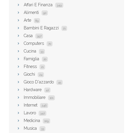
Affari E Finanza
349
Alimenti
90
Arte
89
Bambini E Ragazzi
21
Casa
397
Computers
70
Cucina
33
Famiglia
20
Fitness
21
Giochi
24
Gioco D'azzardo
45
Hardware
42
Immobiliare
101
Internet
246
Lavoro
342
Medicina
109
Musica
33