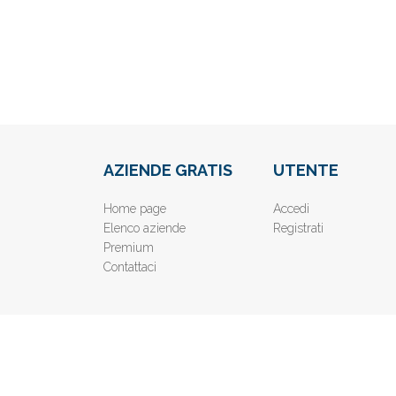
AZIENDE GRATIS
UTENTE
Home page
Accedi
Elenco aziende
Registrati
Premium
Contattaci
© 2019
www.AziendeGratis.it
- Elenco aziende e imprese o