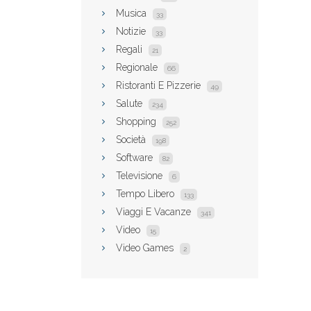
Musica
33
Notizie
33
Regali
21
Regionale
66
Ristoranti E Pizzerie
49
Salute
234
Shopping
252
Società
198
Software
82
Televisione
6
Tempo Libero
133
Viaggi E Vacanze
341
Video
15
Video Games
2