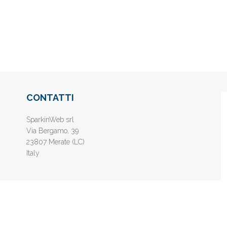
CONTATTI
SparkinWeb srl
Via Bergamo, 39
23807 Merate (LC)
Italy
nline gratis - Inserisci il tuo sito web e aumenta la popolarità sui motori di 