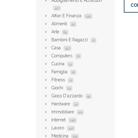
Abbigliamento E Accessori
CO
327
Affari E Finanza
349
Alimenti
90
Arte
89
Bambini E Ragazzi
21
Casa
397
Computers
70
Cucina
33
Famiglia
20
Fitness
21
Giochi
24
Gioco D'azzardo
45
Hardware
42
Immobiliare
101
Internet
246
Lavoro
342
Medicina
109