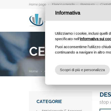
Home page
Elenco aziende
Premium
Contatt
Informativa
Utilizziamo i cookie, inclusi quelli 
specificato nell'
informativa sui co
CENTRO ANT
Puoi acconsentirne l'utilizzo chiud
continuando a navigare in altro m
Scopri di più e personalizza
Home
Aziende
Centro Antifurti
DES
CATEGORIE
stop a