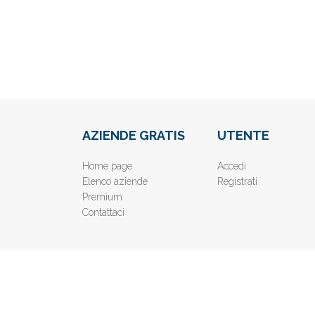
AZIENDE GRATIS
UTENTE
Home page
Accedi
Elenco aziende
Registrati
Premium
Contattaci
© 2019
www.AziendeGratis.it
- Elenco aziende e imprese o