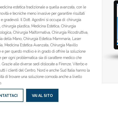
edicina estetica tradizionale a quella avanzata, con le
novità e tecniche meno invasive per garantire risultati
 e gradevoli. Il Dott. Agostini si occupa di: chirurgia
a, chirurgia plastica, Medicina Estetica, Chirurgia
logica, Chirurgia Malformativa, Chirurgia Ricostruttiva,
ia della Mano, Chirurgia Estetica Mammaria, Laser
ia, Medicina Estetica Avanzata, Chirurgia Maxillo
e e per questo motivo è in grado di offrire la soluzione
e per ogni problematica sia di carattere medico che
o. Grazie alle diverse sedi dislocate a Firenze, Viterbo e
tutti i clienti del Centro, Nord e anche Sud Italia hanno la
lità di trovare una soluzione comoda anche a livello
o.
NTATTACI
VAI AL SITO