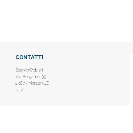
CONTATTI
SparkinWeb srl
Via Bergamo, 39
23807 Merate (LC)
Italy
nline gratis - Inserisci il tuo sito web e aumenta la popolarità sui motori di 