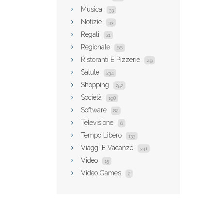
Musica
33
Notizie
33
Regali
21
Regionale
66
Ristoranti E Pizzerie
49
Salute
234
Shopping
252
Società
198
Software
82
Televisione
6
Tempo Libero
133
Viaggi E Vacanze
341
Video
15
Video Games
2