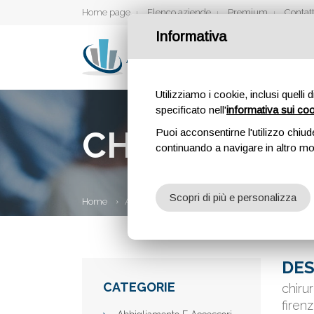
Home page
Elenco aziende
Premium
Contatt
Informativa
Utilizziamo i cookie, inclusi quelli 
specificato nell'
informativa sui co
CHIRURGIA P
Puoi acconsentirne l'utilizzo chiud
continuando a navigare in altro m
Scopri di più e personalizza
Home
Aziende
Chirurgia Plastica Firenze
DES
CATEGORIE
chirur
firen