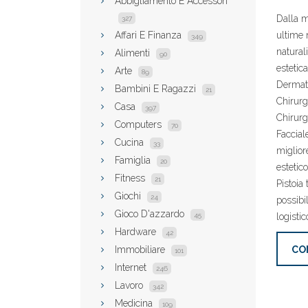
Abbigliamento E Accessori
Dalla m
327
Affari E Finanza
ultime 
349
naturali
Alimenti
90
estetic
Arte
89
Dermato
Bambini E Ragazzi
21
Chirurg
Casa
397
Chirurg
Computers
70
Faccial
Cucina
33
miglior
Famiglia
20
estetic
Fitness
21
Pistoia 
Giochi
24
possibi
Gioco D'azzardo
45
logistic
Hardware
42
Immobiliare
CO
101
Internet
246
Lavoro
342
Medicina
109