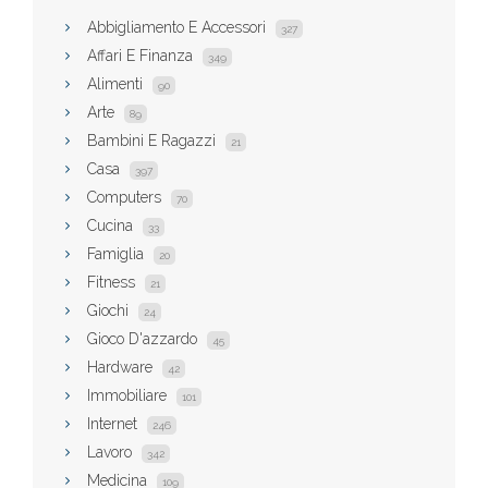
Abbigliamento E Accessori
327
Affari E Finanza
349
Alimenti
90
Arte
89
Bambini E Ragazzi
21
Casa
397
Computers
70
Cucina
33
Famiglia
20
Fitness
21
Giochi
24
Gioco D'azzardo
45
Hardware
42
Immobiliare
101
Internet
246
Lavoro
342
Medicina
109