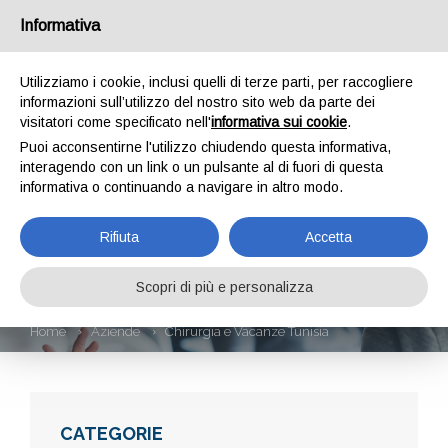
Informativa
Utilizziamo i cookie, inclusi quelli di terze parti, per raccogliere
informazioni sull’utilizzo del nostro sito web da parte dei
visitatori come specificato nell'
informativa sui cookie
.
Puoi acconsentirne l'utilizzo chiudendo questa informativa,
interagendo con un link o un pulsante al di fuori di questa
informativa o continuando a navigare in altro modo.
CHIRURGIA E
Rifiuta
Accetta
VACANZE TUNISIA
Scopri di più e personalizza
Home
Aziende
Chirurgia e Vacanze Tunisia
CATEGORIE