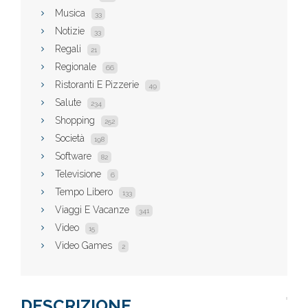
Musica
33
Notizie
33
Regali
21
Regionale
66
Ristoranti E Pizzerie
49
Salute
234
Shopping
252
Società
198
Software
82
Televisione
6
Tempo Libero
133
Viaggi E Vacanze
341
Video
15
Video Games
2
DESCRIZIONE