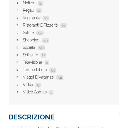
Notizie
33
Regali
21
Regionale
66
Ristoranti E Pizzerie
49
Salute
234
Shopping
252
Società
198
Software
82
Televisione
6
Tempo Libero
133
Viaggi E Vacanze
341
Video
15
Video Games
2
DESCRIZIONE