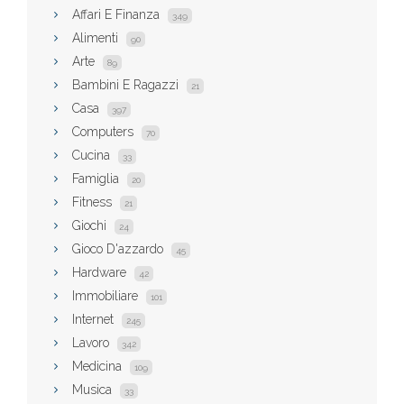
Affari E Finanza
349
Alimenti
90
Arte
89
Bambini E Ragazzi
21
Casa
397
Computers
70
Cucina
33
Famiglia
20
Fitness
21
Giochi
24
Gioco D'azzardo
45
Hardware
42
Immobiliare
101
Internet
245
Lavoro
342
Medicina
109
Musica
33