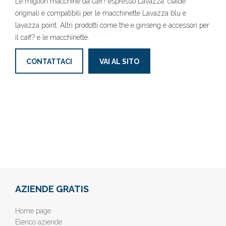
Le migliori macchine da caff? espresso Lavazza: cialde
originali e compatibili per le macchinette Lavazza blu e
lavazza point. Altri prodotti come the e ginseng e accessori per
il caff? e le macchinette.
CONTATTACI
VAI AL SITO
AZIENDE GRATIS
Home page
Elenco aziende