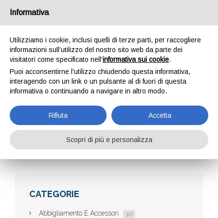
Informativa
Utilizziamo i cookie, inclusi quelli di terze parti, per raccogliere
informazioni sull’utilizzo del nostro sito web da parte dei
visitatori come specificato nell'
informativa sui cookie
.
Puoi acconsentirne l'utilizzo chiudendo questa informativa,
interagendo con un link o un pulsante al di fuori di questa
informativa o continuando a navigare in altro modo.
COFFESERVICELR
Rifiuta
Accetta
Scopri di più e personalizza
Home
Aziende
CoffeServiceLR
CATEGORIE
Abbigliamento E Accessori
327