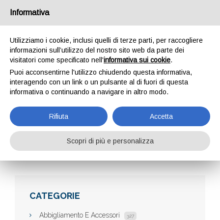
Informativa
Utilizziamo i cookie, inclusi quelli di terze parti, per raccogliere
informazioni sull’utilizzo del nostro sito web da parte dei
visitatori come specificato nell'
informativa sui cookie
.
Puoi acconsentirne l'utilizzo chiudendo questa informativa,
interagendo con un link o un pulsante al di fuori di questa
informativa o continuando a navigare in altro modo.
COLLARE PER CANI
Rifiuta
Accetta
Scopri di più e personalizza
Home
Aziende
Collare per Cani
CATEGORIE
Abbigliamento E Accessori
327