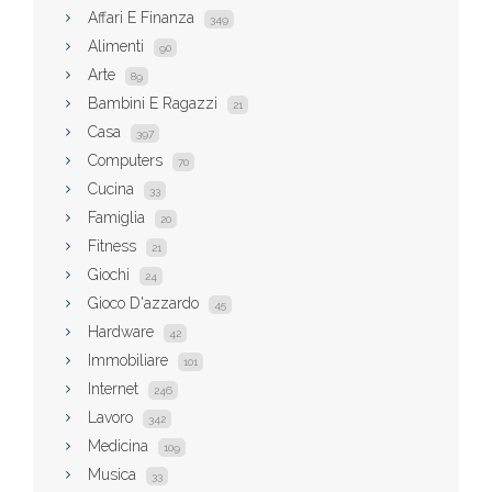
Affari E Finanza
349
Alimenti
90
Arte
89
Bambini E Ragazzi
21
Casa
397
Computers
70
Cucina
33
Famiglia
20
Fitness
21
Giochi
24
Gioco D'azzardo
45
Hardware
42
Immobiliare
101
Internet
246
Lavoro
342
Medicina
109
Musica
33