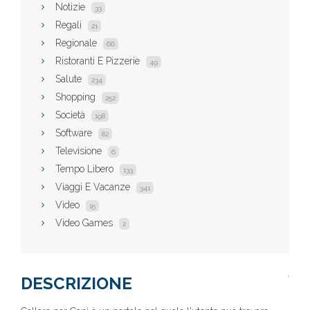
Notizie
33
Regali
21
Regionale
66
Ristoranti E Pizzerie
49
Salute
234
Shopping
252
Società
198
Software
82
Televisione
6
Tempo Libero
133
Viaggi E Vacanze
341
Video
15
Video Games
2
DESCRIZIONE