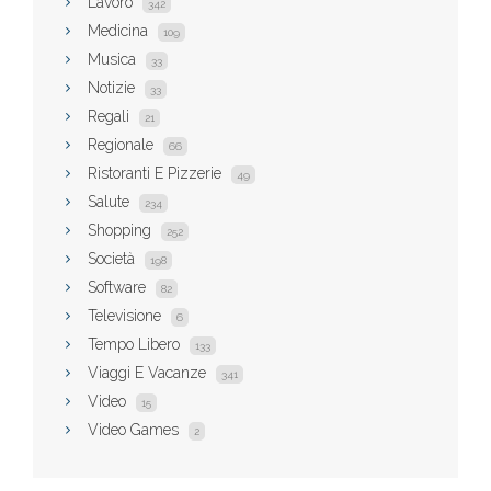
Lavoro
342
Medicina
109
Musica
33
Notizie
33
Regali
21
Regionale
66
Ristoranti E Pizzerie
49
Salute
234
Shopping
252
Società
198
Software
82
Televisione
6
Tempo Libero
133
Viaggi E Vacanze
341
Video
15
Video Games
2