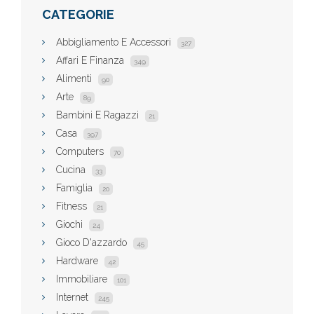
CATEGORIE
Abbigliamento E Accessori
327
Affari E Finanza
349
Alimenti
90
Arte
89
Bambini E Ragazzi
21
Casa
397
Computers
70
Cucina
33
Famiglia
20
Fitness
21
Giochi
24
Gioco D'azzardo
45
Hardware
42
Immobiliare
101
Internet
245