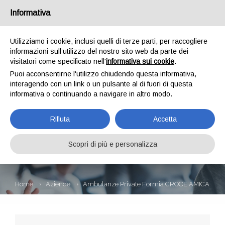
Informativa
Utilizziamo i cookie, inclusi quelli di terze parti, per raccogliere
informazioni sull’utilizzo del nostro sito web da parte dei
visitatori come specificato nell'
informativa sui cookie
.
Puoi acconsentirne l'utilizzo chiudendo questa informativa,
interagendo con un link o un pulsante al di fuori di questa
informativa o continuando a navigare in altro modo.
AMBULANZE
Rifiuta
Accetta
PRIVATE FORMIA
CROCE AMICA
Scopri di più e personalizza
Home
Aziende
Ambulanze Private Formia CROCE AMICA