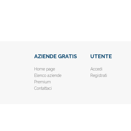
AZIENDE GRATIS
UTENTE
Home page
Accedi
Elenco aziende
Registrati
Premium
Contattaci
© 2019
www.AziendeGratis.it
- Elenco aziende e imprese o