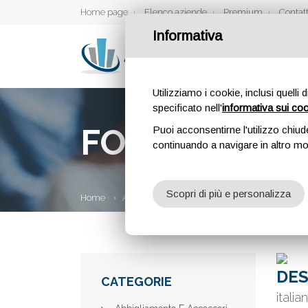
Home page
Elenco aziende
Premium
Contatt
Informativa
Utilizziamo i cookie, inclusi quelli 
specificato nell'
informativa sui co
FOODIETALY
Puoi acconsentirne l'utilizzo chiud
continuando a navigare in altro m
Scopri di più e personalizza
Home
Aziende
Foodietaly
DES
CATEGORIE
italia