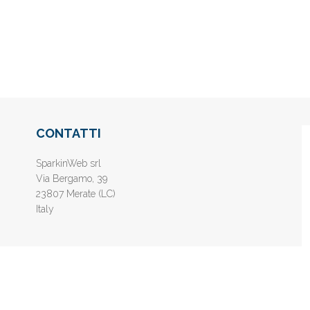
CONTATTI
SparkinWeb srl
Via Bergamo, 39
23807 Merate (LC)
Italy
nline gratis - Inserisci il tuo sito web e aumenta la popolarità sui motori di 