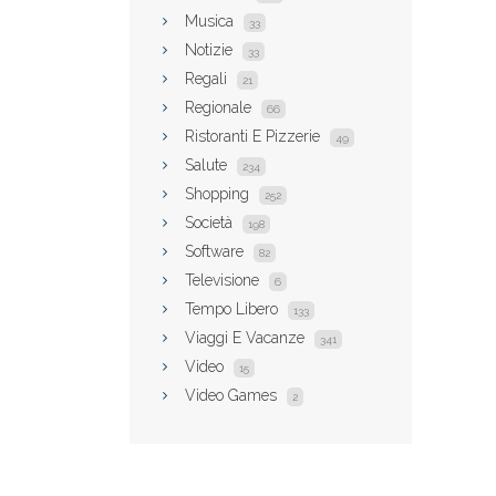
Musica
33
Notizie
33
Regali
21
Regionale
66
Ristoranti E Pizzerie
49
Salute
234
Shopping
252
Società
198
Software
82
Televisione
6
Tempo Libero
133
Viaggi E Vacanze
341
Video
15
Video Games
2