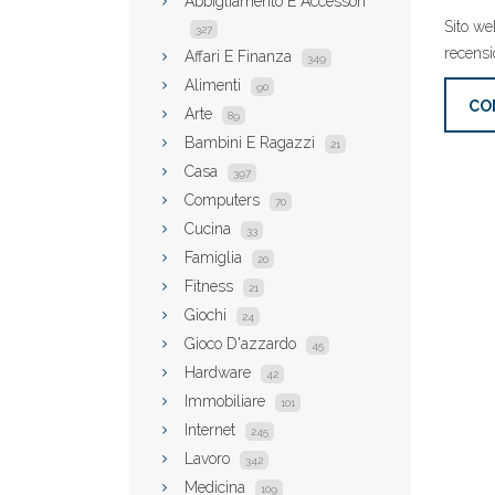
Abbigliamento E Accessori
Sito web
327
recensio
Affari E Finanza
349
Alimenti
90
CO
Arte
89
Bambini E Ragazzi
21
Casa
397
Computers
70
Cucina
33
Famiglia
20
Fitness
21
Giochi
24
Gioco D'azzardo
45
Hardware
42
Immobiliare
101
Internet
245
Lavoro
342
Medicina
109