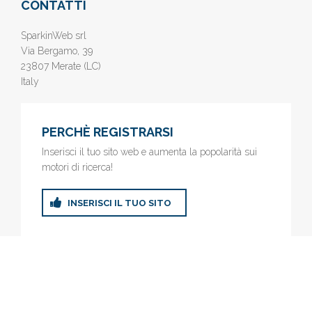
CONTATTI
SparkinWeb srl
Via Bergamo, 39
23807 Merate (LC)
Italy
PERCHÈ REGISTRARSI
Inserisci il tuo sito web e aumenta la popolarità sui
motori di ricerca!
INSERISCI IL TUO SITO
© 2019
www.AziendeGratis.it
- Elenco aziende e imprese online
gratis - Inserisci il tuo sito web e aumenta la popolarità sui motori
di ricerca!