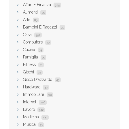
Affari E Finanza
349
Alimenti
90
Arte
89
Bambini E Ragazzi
21
Casa
397
Computers
70
Cucina
33
Famiglia
20
Fitness
21
Giochi
24
Gioco D'azzardo
45
Hardware
42
Immobiliare
101
Internet
246
Lavoro
342
Medicina
109
Musica
33