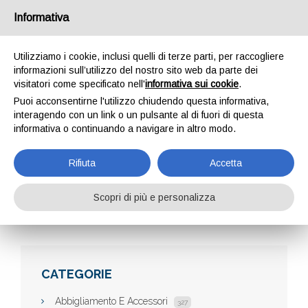
Informativa
Utilizziamo i cookie, inclusi quelli di terze parti, per raccogliere
informazioni sull’utilizzo del nostro sito web da parte dei
visitatori come specificato nell'
informativa sui cookie
.
Puoi acconsentirne l'utilizzo chiudendo questa informativa,
interagendo con un link o un pulsante al di fuori di questa
informativa o continuando a navigare in altro modo.
IKNOWTHEBEST
Rifiuta
Accetta
Scopri di più e personalizza
Home
Aziende
Iknowthebest
CATEGORIE
Abbigliamento E Accessori
327