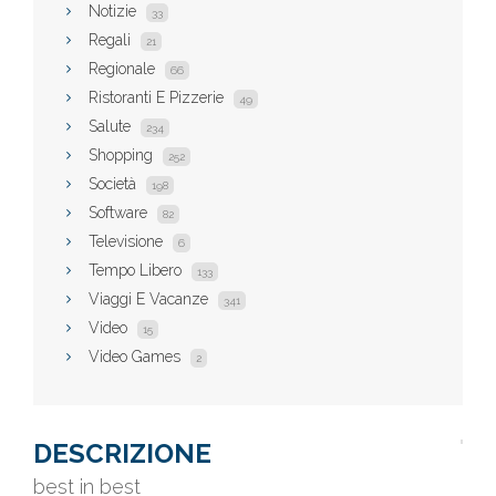
Notizie
33
Regali
21
Regionale
66
Ristoranti E Pizzerie
49
Salute
234
Shopping
252
Società
198
Software
82
Televisione
6
Tempo Libero
133
Viaggi E Vacanze
341
Video
15
Video Games
2
DESCRIZIONE
best in best