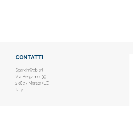
CONTATTI
SparkinWeb srl
Via Bergamo, 39
23807 Merate (LC)
Italy
nline gratis - Inserisci il tuo sito web e aumenta la popolarità sui motori di 