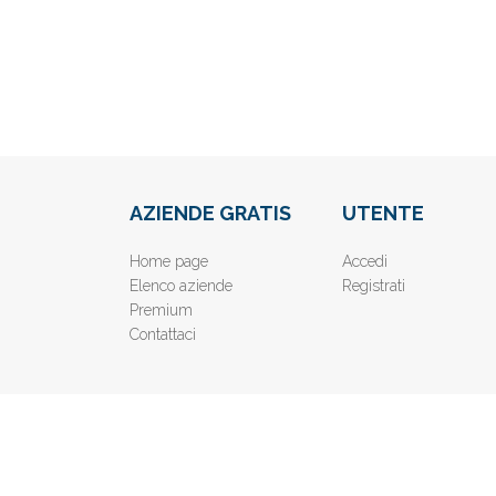
AZIENDE GRATIS
UTENTE
Home page
Accedi
Elenco aziende
Registrati
Premium
Contattaci
© 2019
www.AziendeGratis.it
- Elenco aziende e imprese o