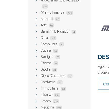
Abbigliamento E Accessori
327
Affari E Finanza
349
Alimenti
90
Arte
89
Bambini E Ragazzi
21
Casa
397
Computers
70
Cucina
33
DES
Famiglia
20
Fitness
21
Agenzia 
Giochi
24
crociere
Gioco D'azzardo
45
Hardware
42
CO
Immobiliare
101
Internet
245
Lavoro
342
Medicina
109