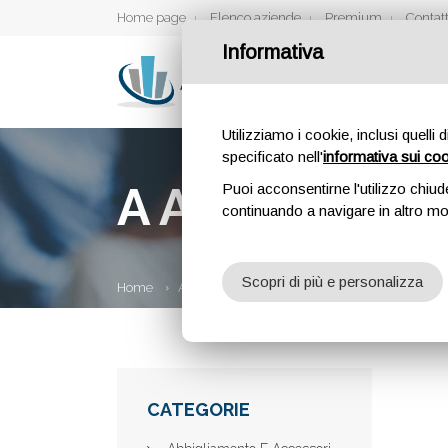
Home page
Elenco aziende
Premium
Contatt
Informativa
Utilizziamo i cookie, inclusi quelli 
specificato nell'
informativa sui co
A A A MAGNA 
Puoi acconsentirne l'utilizzo chiud
continuando a navigare in altro m
Scopri di più e personalizza
Home
Aziende
A A A Magna Grecia Viaggi
CATEGORIE