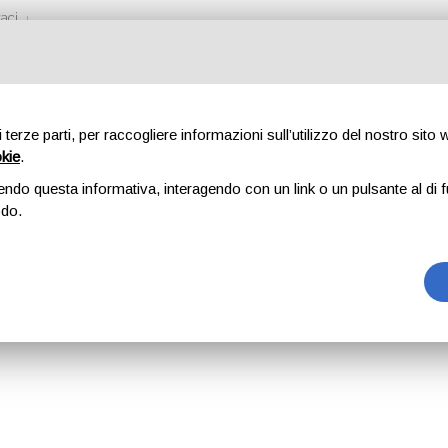
aci
di terze parti, per raccogliere informazioni sull’utilizzo del nostro sito
okie
.
GRECIA VIAGGI
endo questa informativa, interagendo con un link o un pulsante al di f
odo.