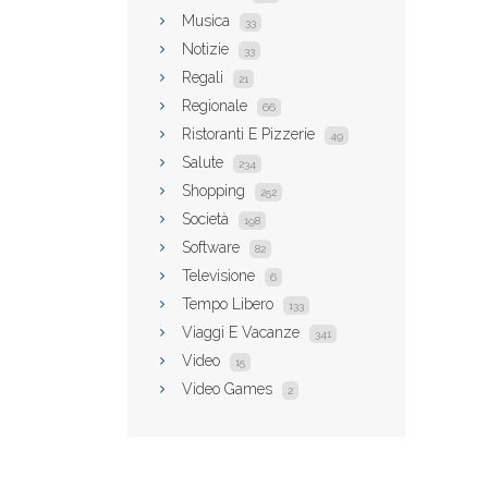
Musica
33
Notizie
33
Regali
21
Regionale
66
Ristoranti E Pizzerie
49
Salute
234
Shopping
252
Società
198
Software
82
Televisione
6
Tempo Libero
133
Viaggi E Vacanze
341
Video
15
Video Games
2