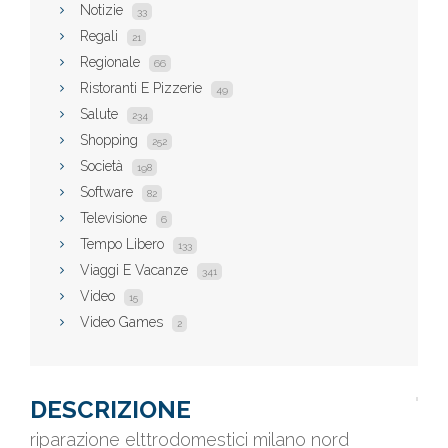
Notizie
33
Regali
21
Regionale
66
Ristoranti E Pizzerie
49
Salute
234
Shopping
252
Società
198
Software
82
Televisione
6
Tempo Libero
133
Viaggi E Vacanze
341
Video
15
Video Games
2
DESCRIZIONE
riparazione elttrodomestici milano nord