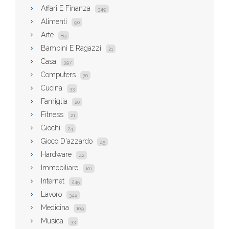
Affari E Finanza
349
Alimenti
90
Arte
89
Bambini E Ragazzi
21
Casa
397
Computers
70
Cucina
33
Famiglia
20
Fitness
21
Giochi
24
Gioco D'azzardo
45
Hardware
42
Immobiliare
101
Internet
245
Lavoro
342
Medicina
109
Musica
33