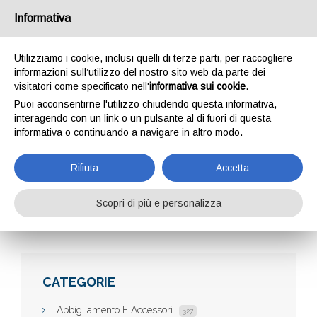
Informativa
Utilizziamo i cookie, inclusi quelli di terze parti, per raccogliere
informazioni sull’utilizzo del nostro sito web da parte dei
visitatori come specificato nell'
informativa sui cookie
.
Puoi acconsentirne l'utilizzo chiudendo questa informativa,
interagendo con un link o un pulsante al di fuori di questa
informativa o continuando a navigare in altro modo.
MAPATEC SRL
Rifiuta
Accetta
Scopri di più e personalizza
Home
Aziende
mapatec srl
CATEGORIE
Abbigliamento E Accessori
327