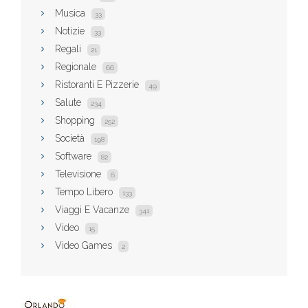
Musica
33
Notizie
33
Regali
21
Regionale
66
Ristoranti E Pizzerie
49
Salute
234
Shopping
252
Società
198
Software
82
Televisione
6
Tempo Libero
133
Viaggi E Vacanze
341
Video
15
Video Games
2