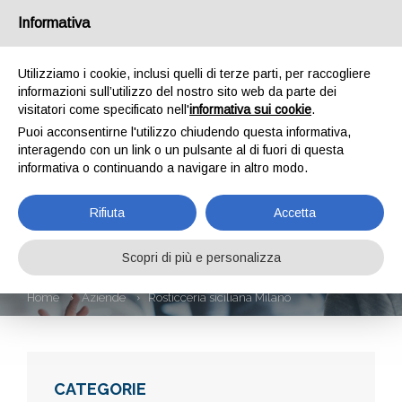
Informativa
Utilizziamo i cookie, inclusi quelli di terze parti, per raccogliere
informazioni sull’utilizzo del nostro sito web da parte dei
visitatori come specificato nell'
informativa sui cookie
.
Puoi acconsentirne l'utilizzo chiudendo questa informativa,
interagendo con un link o un pulsante al di fuori di questa
informativa o continuando a navigare in altro modo.
ROSTICCERIA
Rifiuta
Accetta
SICILIANA MILANO
Scopri di più e personalizza
Home
Aziende
Rosticceria siciliana Milano
CATEGORIE