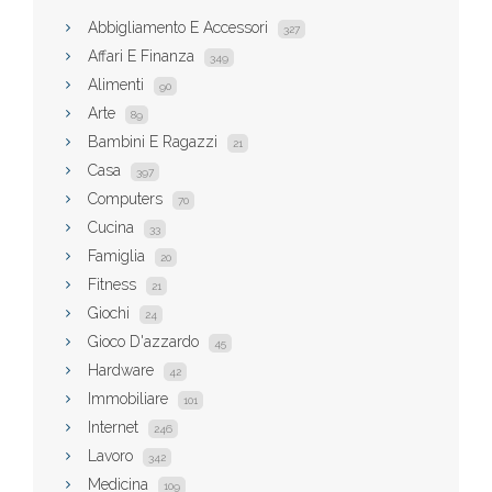
Abbigliamento E Accessori
327
Affari E Finanza
349
Alimenti
90
Arte
89
Bambini E Ragazzi
21
Casa
397
Computers
70
Cucina
33
Famiglia
20
Fitness
21
Giochi
24
Gioco D'azzardo
45
Hardware
42
Immobiliare
101
Internet
246
Lavoro
342
Medicina
109