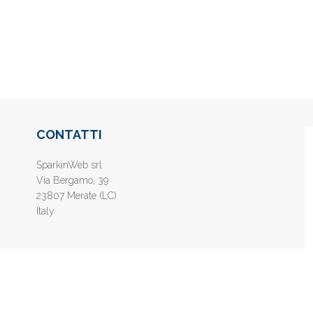
CONTATTI
SparkinWeb srl
Via Bergamo, 39
23807 Merate (LC)
Italy
nline gratis - Inserisci il tuo sito web e aumenta la popolarità sui motori di 