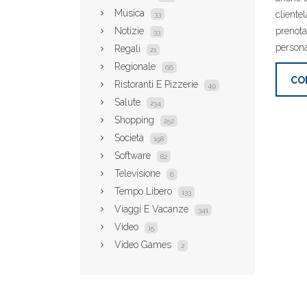
Musica
clientel
33
Notizie
prenota
33
personal
Regali
21
Regionale
66
CO
Ristoranti E Pizzerie
49
Salute
234
Shopping
252
Società
198
Software
82
Televisione
6
Tempo Libero
133
Viaggi E Vacanze
341
Video
15
Video Games
2