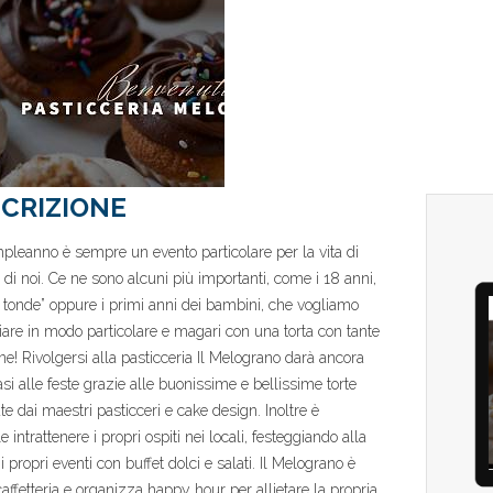
CRIZIONE
leanno è sempre un evento particolare per la vita di
di noi. Ce ne sono alcuni più importanti, come i 18 anni,
re tonde” oppure i primi anni dei bambini, che vogliamo
iare in modo particolare e magari con una torta con tante
ne! Rivolgersi alla pasticceria Il Melograno darà ancora
asi alle feste grazie alle buonissime e bellissime torte
te dai maestri pasticceri e cake design. Inoltre è
e intrattenere i propri ospiti nei locali, festeggiando alla
i propri eventi con buffet dolci e salati. Il Melograno è
affetteria e organizza happy hour per allietare la propria