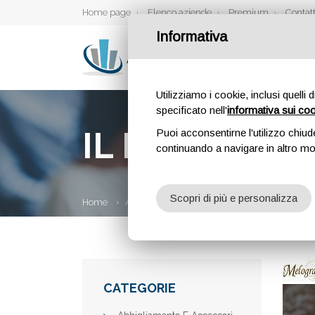
Home page
Elenco aziende
Premium
Contatt
Informativa
Utilizziamo i cookie, inclusi quelli 
specificato nell'
informativa sui co
IL MELOGRAN
Puoi acconsentirne l'utilizzo chiud
continuando a navigare in altro m
Scopri di più e personalizza
Home
Aziende
Il Melograno pasticceria Milano
CATEGORIE