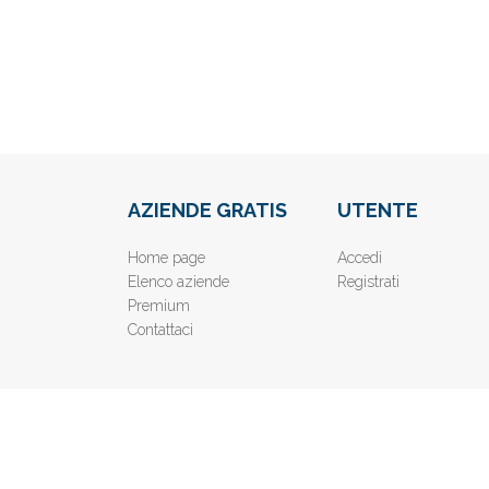
AZIENDE GRATIS
UTENTE
Home page
Accedi
Elenco aziende
Registrati
Premium
Contattaci
© 2019
www.AziendeGratis.it
- Elenco aziende e imprese o