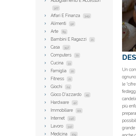
Abbigliamento E Accessori
327
Affari E Finanza
349
Alimenti
90
Arte
89
Bambini E Ragazzi
21
Casa
397
Computers
DES
70
Cucina
33
Un comp
Famiglia
20
ognuno 
Fitness
21
le “cif
Giochi
24
festegg
Gioco D'azzardo
45
candeli
Hardware
42
più enf
Immobiliare
101
prepara
Internet
246
possibil
Lavoro
342
grande 
Medicina
109
anche c