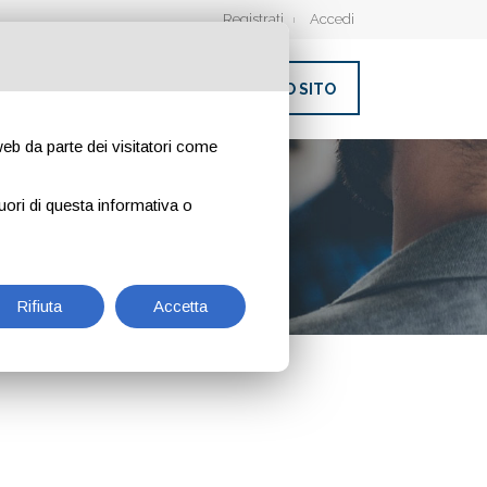
Registrati
Accedi
INSERISCI IL TUO SITO
 web da parte dei visitatori come
ILANO
uori di questa informativa o
Rifiuta
Accetta