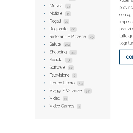
Poderno
Musica
33
provinc
Notizie
con ogn
33
Regali
impecca
21
pranzi 
Regionale
66
tutto q
Ristoranti E Pizzerie
49
l'agrit
Salute
234
Shopping
252
CO
Società
198
Software
82
Televisione
6
Tempo Libero
133
Viaggi E Vacanze
341
Video
15
Video Games
2