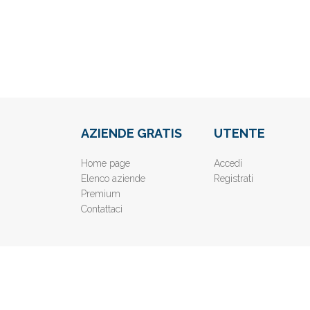
AZIENDE GRATIS
UTENTE
Home page
Accedi
Elenco aziende
Registrati
Premium
Contattaci
© 2019
www.AziendeGratis.it
- Elenco aziende e imprese o