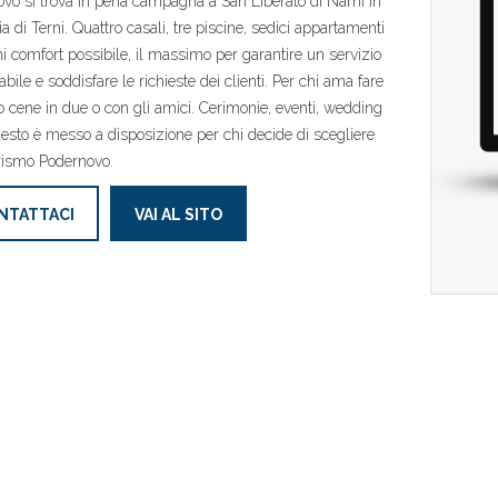
vo si trova in pena campagna a San Liberato di Narni in
ia di Terni. Quattro casali, tre piscine, sedici appartamenti
i comfort possibile, il massimo per garantire un servizio
bile e soddisfare le richieste dei clienti. Per chi ama fare
o cene in due o con gli amici. Cerimonie, eventi, wedding
uesto è messo a disposizione per chi decide di scegliere
urismo Podernovo.
NTATTACI
VAI AL SITO