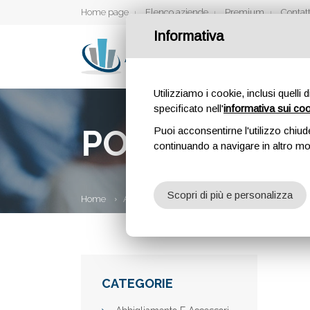
Home page
Elenco aziende
Premium
Contatt
Informativa
Utilizziamo i cookie, inclusi quelli 
specificato nell'
informativa sui co
PODERNOVO
Puoi acconsentirne l'utilizzo chiud
continuando a navigare in altro m
Scopri di più e personalizza
Home
Aziende
Podernovo
CATEGORIE