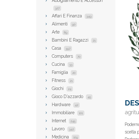
Abbigliamento E Accessori
327
Affari E Finanza
349
Alimenti
90
Arte
89
Bambini E Ragazzi
21
Casa
397
Computers
70
Cucina
33
Famiglia
20
Fitness
21
Giochi
24
Gioco D'azzardo
45
DES
Hardware
42
agrit
Immobiliare
101
Internet
245
Poderno
Lavoro
342
scelta 
Medicina
109