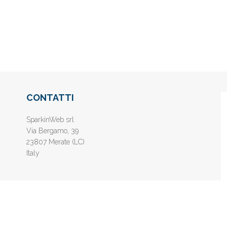
CONTATTI
SparkinWeb srl
Via Bergamo, 39
23807 Merate (LC)
Italy
nline gratis - Inserisci il tuo sito web e aumenta la popolarità sui motori di 