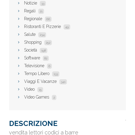
Notizie
33
Regali
21
Regionale
66
Ristoranti E Pizzerie
49
Salute
234
Shopping
252
Società
198
Software
82
Televisione
6
Tempo Libero
133
Viaggi E Vacanze
341
Video
15
Video Games
2
DESCRIZIONE
vendita lettori codici a barre