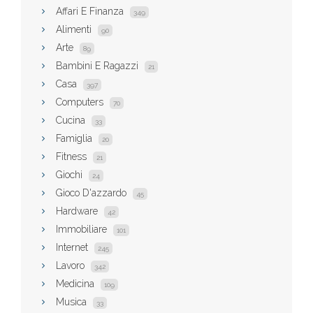
Affari E Finanza
349
Alimenti
90
Arte
89
Bambini E Ragazzi
21
Casa
397
Computers
70
Cucina
33
Famiglia
20
Fitness
21
Giochi
24
Gioco D'azzardo
45
Hardware
42
Immobiliare
101
Internet
245
Lavoro
342
Medicina
109
Musica
33