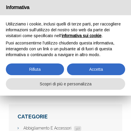
Informativa
Utilizziamo i cookie, inclusi quelli di terze parti, per raccogliere
informazioni sull’utilizzo del nostro sito web da parte dei
visitatori come specificato nell'
informativa sui cookie
.
Puoi acconsentirne l'utilizzo chiudendo questa informativa,
interagendo con un link o un pulsante al di fuori di questa
informativa o continuando a navigare in altro modo.
PRIME SHOP
Rifiuta
Accetta
Scopri di più e personalizza
Home
Aziende
Prime Shop
CATEGORIE
Abbigliamento E Accessori
327