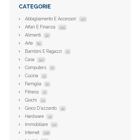
CATEGORIE
Abbigliamento E Accessori
327
Affari E Finanza
349
Alimenti
90
Arte
89
Bambini E Ragazzi
21
Casa
397
Computers
70
Cucina
33
Famiglia
20
Fitness
21
Giochi
24
Gioco D'azzardo
45
Hardware
42
Immobiliare
101
Internet
246