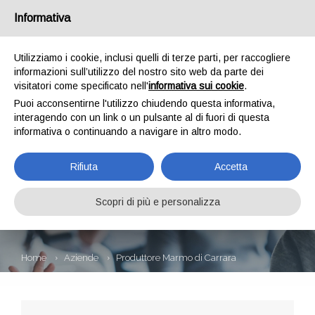
Informativa
Utilizziamo i cookie, inclusi quelli di terze parti, per raccogliere
informazioni sull’utilizzo del nostro sito web da parte dei
visitatori come specificato nell'
informativa sui cookie
.
Puoi acconsentirne l'utilizzo chiudendo questa informativa,
interagendo con un link o un pulsante al di fuori di questa
informativa o continuando a navigare in altro modo.
PRODUTTORE
Rifiuta
Accetta
MARMO DI
CARRARA
Scopri di più e personalizza
Home
Aziende
Produttore Marmo di Carrara