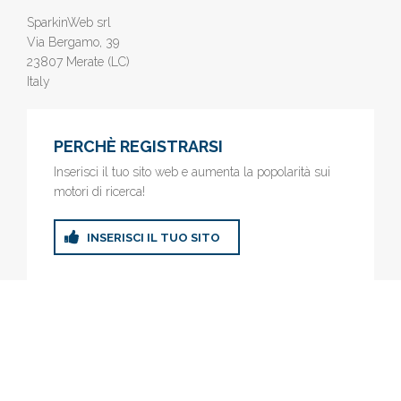
SparkinWeb srl
Via Bergamo, 39
23807 Merate (LC)
Italy
PERCHÈ REGISTRARSI
Inserisci il tuo sito web e aumenta la popolarità sui
motori di ricerca!
INSERISCI IL TUO SITO
© 2019
www.AziendeGratis.it
- Elenco aziende e imprese online
gratis - Inserisci il tuo sito web e aumenta la popolarità sui motori
di ricerca!
Privacy Policy
|
Cookie Policy
(Personalizza)