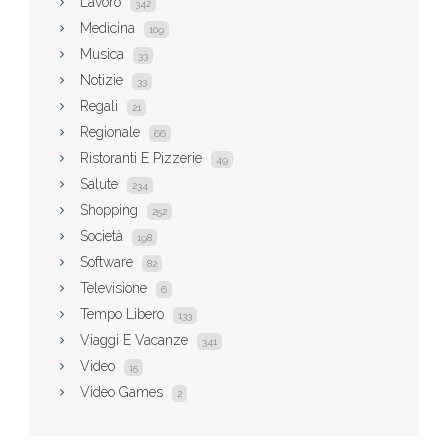
Lavoro
342
Medicina
109
Musica
33
Notizie
33
Regali
21
Regionale
66
Ristoranti E Pizzerie
49
Salute
234
Shopping
252
Società
198
Software
82
Televisione
6
Tempo Libero
133
Viaggi E Vacanze
341
Video
15
Video Games
2