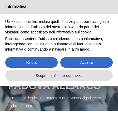
Informativa
Utilizziamo i cookie, inclusi quelli di terze parti, per raccogliere
informazioni sull’utilizzo del nostro sito web da parte dei
visitatori come specificato nell'
informativa sui cookie
.
Puoi acconsentirne l'utilizzo chiudendo questa informativa,
interagendo con un link o un pulsante al di fuori di questa
informativa o continuando a navigare in altro modo.
RISTORANTE
Rifiuta
Accetta
CUCINA VENETA
VIGODARZERE
Scopri di più e personalizza
PADOVA ALL’ARCO
Home
Aziende
ristorante cucina veneta Vigodarzere
Padova All’arco