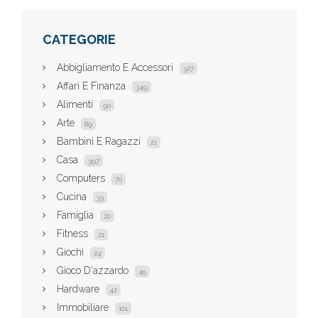
CATEGORIE
Abbigliamento E Accessori
327
Affari E Finanza
349
Alimenti
90
Arte
89
Bambini E Ragazzi
21
Casa
397
Computers
70
Cucina
33
Famiglia
20
Fitness
21
Giochi
24
Gioco D'azzardo
45
Hardware
42
Immobiliare
101