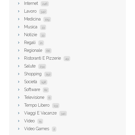
Internet
246
Lavoro
342
Medicina
109
Musica
33
Notizie
33
Regali
21
Regionale
66
Ristoranti E Pizzerie
49
Salute
234
Shopping
252
Società
198
Software
82
Televisione
6
Tempo Libero
133
Viaggi E Vacanze
341
Video
15
Video Games
2