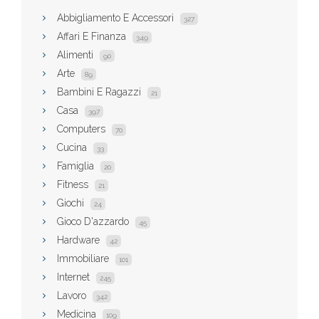
Abbigliamento E Accessori
327
Affari E Finanza
349
Alimenti
90
Arte
89
Bambini E Ragazzi
21
Casa
397
Computers
70
Cucina
33
Famiglia
20
Fitness
21
Giochi
24
Gioco D'azzardo
45
Hardware
42
Immobiliare
101
Internet
245
Lavoro
342
Medicina
109