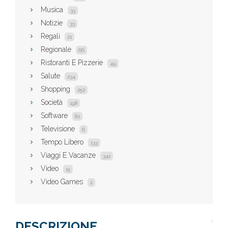
Musica
33
Notizie
33
Regali
21
Regionale
66
Ristoranti E Pizzerie
49
Salute
234
Shopping
252
Società
198
Software
82
Televisione
6
Tempo Libero
133
Viaggi E Vacanze
341
Video
15
Video Games
2
DESCRIZIONE