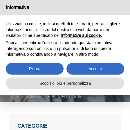
Informativa
Utilizziamo i cookie, inclusi quelli di terze parti, per raccogliere
informazioni sull’utilizzo del nostro sito web da parte dei
visitatori come specificato nell'
informativa sui cookie
.
Puoi acconsentirne l'utilizzo chiudendo questa informativa,
interagendo con un link o un pulsante al di fuori di questa
informativa o continuando a navigare in altro modo.
RISTORANTE LA
Rifiuta
Accetta
DACIA
Scopri di più e personalizza
Home
Aziende
Ristorante La Dacia
CATEGORIE