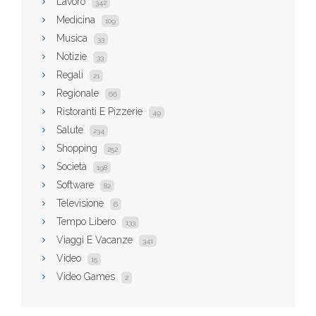
Lavoro
342
Medicina
109
Musica
33
Notizie
33
Regali
21
Regionale
66
Ristoranti E Pizzerie
49
Salute
234
Shopping
252
Società
198
Software
82
Televisione
6
Tempo Libero
133
Viaggi E Vacanze
341
Video
15
Video Games
2