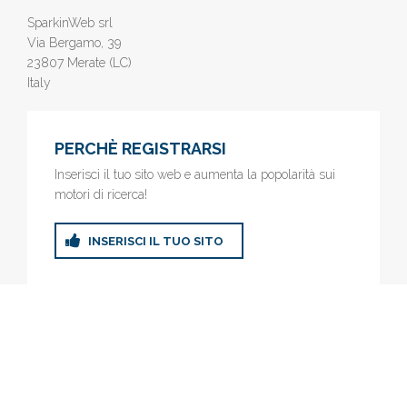
SparkinWeb srl
Via Bergamo, 39
23807 Merate (LC)
Italy
PERCHÈ REGISTRARSI
Inserisci il tuo sito web e aumenta la popolarità sui
motori di ricerca!
INSERISCI IL TUO SITO
© 2019
www.AziendeGratis.it
- Elenco aziende e imprese online
gratis - Inserisci il tuo sito web e aumenta la popolarità sui motori
di ricerca!
Privacy Policy
|
Cookie Policy
(Personalizza)