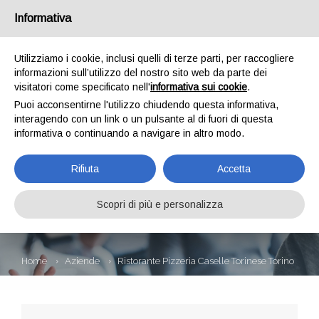
Informativa
Utilizziamo i cookie, inclusi quelli di terze parti, per raccogliere
informazioni sull’utilizzo del nostro sito web da parte dei
visitatori come specificato nell'
informativa sui cookie
.
Puoi acconsentirne l'utilizzo chiudendo questa informativa,
interagendo con un link o un pulsante al di fuori di questa
informativa o continuando a navigare in altro modo.
RISTORANTE
Rifiuta
Accetta
PIZZERIA CASELLE
TORINESE TORINO
Scopri di più e personalizza
Home
Aziende
Ristorante Pizzeria Caselle Torinese Torino