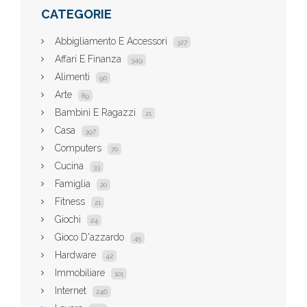
CATEGORIE
Abbigliamento E Accessori
327
Affari E Finanza
349
Alimenti
90
Arte
89
Bambini E Ragazzi
21
Casa
397
Computers
70
Cucina
33
Famiglia
20
Fitness
21
Giochi
24
Gioco D'azzardo
45
Hardware
42
Immobiliare
101
Internet
246