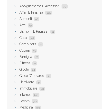
Abbigliamento E Accessori
327
Affari E Finanza
349
Alimenti
90
Arte
89
Bambini E Ragazzi
21
Casa
397
Computers
70
Cucina
33
Famiglia
20
Fitness
21
Giochi
24
Gioco D'azzardo
45
Hardware
42
Immobiliare
101
Internet
246
Lavoro
342
Medicina
109