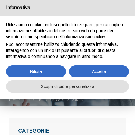
Informativa
Utilizziamo i cookie, inclusi quelli di terze parti, per raccogliere
informazioni sull’utilizzo del nostro sito web da parte dei
visitatori come specificato nell'
informativa sui cookie
.
Puoi acconsentirne l'utilizzo chiudendo questa informativa,
interagendo con un link o un pulsante al di fuori di questa
informativa o continuando a navigare in altro modo.
SAPORI DI
Rifiuta
Accetta
MAZARACK
Scopri di più e personalizza
Home
Aziende
Sapori di Mazarack
CATEGORIE