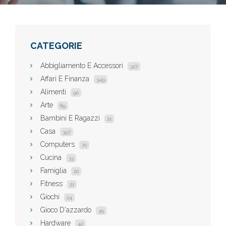
CATEGORIE
Abbigliamento E Accessori
327
Affari E Finanza
349
Alimenti
90
Arte
89
Bambini E Ragazzi
21
Casa
397
Computers
70
Cucina
33
Famiglia
20
Fitness
21
Giochi
24
Gioco D'azzardo
45
Hardware
42