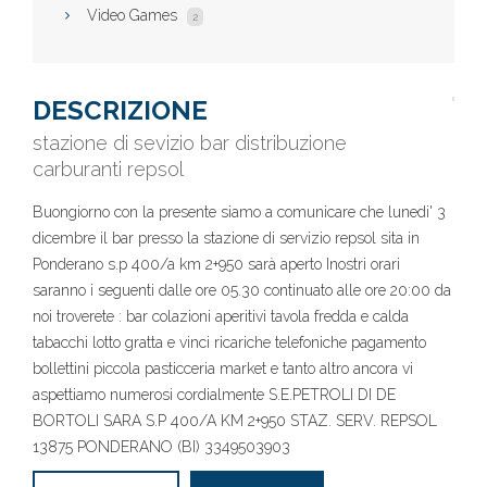
Video Games
2
DESCRIZIONE
stazione di sevizio bar distribuzione
carburanti repsol
Buongiorno con la presente siamo a comunicare che lunedi' 3
dicembre il bar presso la stazione di servizio repsol sita in
Ponderano s.p 400/a km 2+950 sarà aperto Inostri orari
saranno i seguenti dalle ore 05.30 continuato alle ore 20:00 da
noi troverete : bar colazioni aperitivi tavola fredda e calda
tabacchi lotto gratta e vinci ricariche telefoniche pagamento
bollettini piccola pasticceria market e tanto altro ancora vi
aspettiamo numerosi cordialmente S.E.PETROLI DI DE
BORTOLI SARA S.P 400/A KM 2+950 STAZ. SERV. REPSOL
13875 PONDERANO (BI) 3349503903