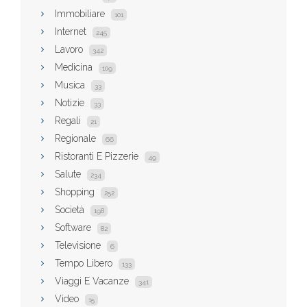
Immobiliare
101
Internet
245
Lavoro
342
Medicina
109
Musica
33
Notizie
33
Regali
21
Regionale
66
Ristoranti E Pizzerie
49
Salute
234
Shopping
252
Società
198
Software
82
Televisione
6
Tempo Libero
133
Viaggi E Vacanze
341
Video
15