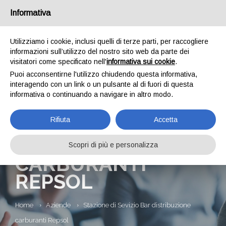
Informativa
Utilizziamo i cookie, inclusi quelli di terze parti, per raccogliere
informazioni sull’utilizzo del nostro sito web da parte dei
visitatori come specificato nell'
informativa sui cookie
.
Puoi acconsentirne l'utilizzo chiudendo questa informativa,
interagendo con un link o un pulsante al di fuori di questa
informativa o continuando a navigare in altro modo.
STAZIONE DI
Rifiuta
Accetta
SEVIZIO BAR
DISTRIBUZIONE
Scopri di più e personalizza
CARBURANTI
REPSOL
Home
Aziende
Stazione di Sevizio Bar distribuzione
carburanti Repsol