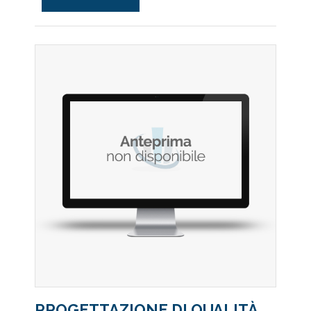
PROGETTAZIONE DI QUALITÀ