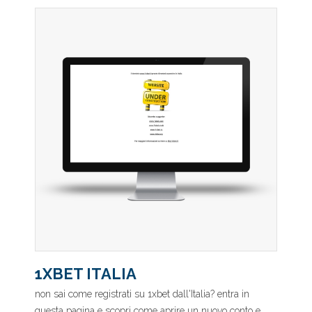
1XBET ITALIA
non sai come registrati su 1xbet dall'Italia? entra in
questa pagina e scopri come aprire un nuovo conto e