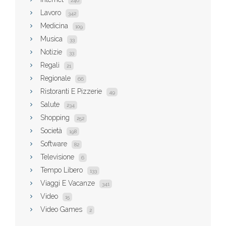
246
Lavoro
342
Medicina
109
Musica
33
Notizie
33
Regali
21
Regionale
66
Ristoranti E Pizzerie
49
Salute
234
Shopping
252
Società
198
Software
82
Televisione
6
Tempo Libero
133
Viaggi E Vacanze
341
Video
15
Video Games
2