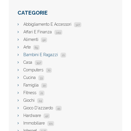
CATEGORIE
Abbigliamento E Accessori
327
Affari E Finanza
349
Alimenti
90
Arte
89
Bambini E Ragazzi
21
Casa
397
Computers
70
Cucina
33
Famiglia
20
Fitness
21
Giochi
24
Gioco D'azzardo
45
Hardware
42
Immobiliare
101
Internet