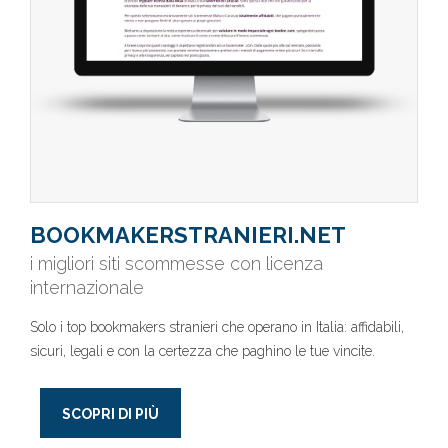
BOOKMAKERSTRANIERI.NET
i migliori siti scommesse con licenza
internazionale
Solo i top bookmakers stranieri che operano in Italia: affidabili,
sicuri, legali e con la certezza che paghino le tue vincite.
SCOPRI DI PIÙ