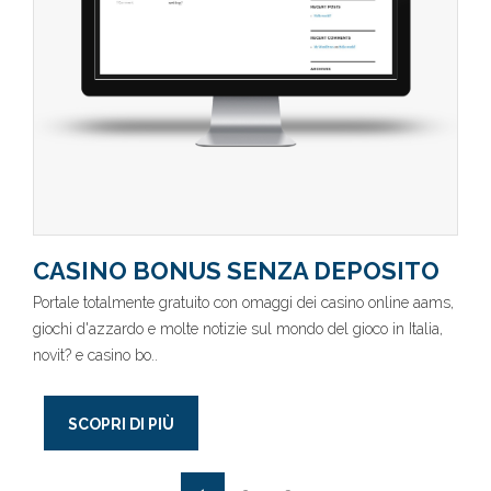
CASINO BONUS SENZA DEPOSITO
Portale totalmente gratuito con omaggi dei casino online aams,
giochi d'azzardo e molte notizie sul mondo del gioco in Italia,
novit? e casino bo..
SCOPRI DI PIÙ