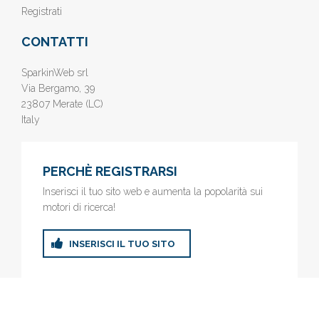
Registrati
CONTATTI
SparkinWeb srl
Via Bergamo, 39
23807 Merate (LC)
Italy
PERCHÈ REGISTRARSI
Inserisci il tuo sito web e aumenta la popolarità sui
motori di ricerca!
INSERISCI IL TUO SITO
© 2019
www.AziendeGratis.it
- Elenco aziende e imprese online