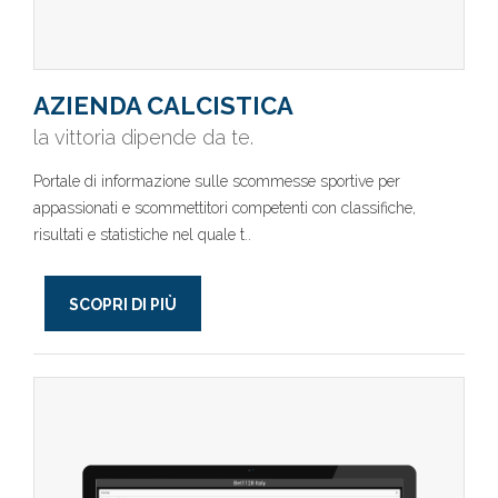
AZIENDA CALCISTICA
la vittoria dipende da te.
Portale di informazione sulle scommesse sportive per
appassionati e scommettitori competenti con classifiche,
risultati e statistiche nel quale t..
SCOPRI DI PIÙ