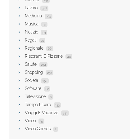
245
Lavoro
342
Medicina
109
Musica
33
Notizie
33
Regali
21
Regionale
66
Ristoranti E Pizzerie
49
Salute
234
Shopping
252
Società
198
Software
82
Televisione
6
Tempo Libero
133
Viaggi E Vacanze
341
Video
15
Video Games
2