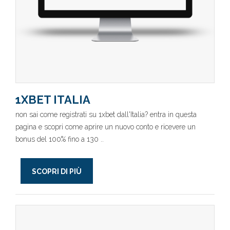
1XBET ITALIA
non sai come registrati su 1xbet dall'Italia? entra in questa
pagina e scopri come aprire un nuovo conto e ricevere un
bonus del 100% fino a 130 ..
SCOPRI DI PIÙ