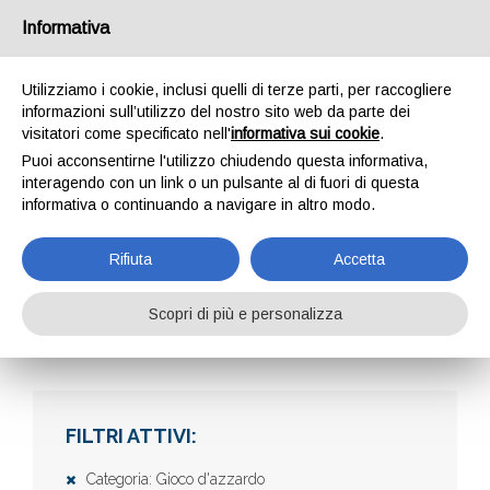
Informativa
Utilizziamo i cookie, inclusi quelli di terze parti, per raccogliere
informazioni sull’utilizzo del nostro sito web da parte dei
visitatori come specificato nell'
informativa sui cookie
.
Puoi acconsentirne l'utilizzo chiudendo questa informativa,
interagendo con un link o un pulsante al di fuori di questa
informativa o continuando a navigare in altro modo.
AZIENDE
Rifiuta
Accetta
Scopri di più e personalizza
Home
Aziende
FILTRI ATTIVI:
Categoria: Gioco d'azzardo