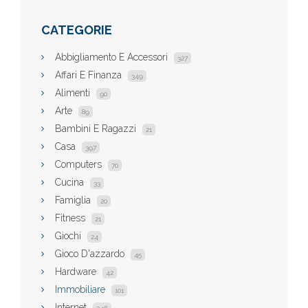
CATEGORIE
Abbigliamento E Accessori
327
Affari E Finanza
349
Alimenti
90
Arte
89
Bambini E Ragazzi
21
Casa
397
Computers
70
Cucina
33
Famiglia
20
Fitness
21
Giochi
24
Gioco D'azzardo
45
Hardware
42
Immobiliare
101
Internet