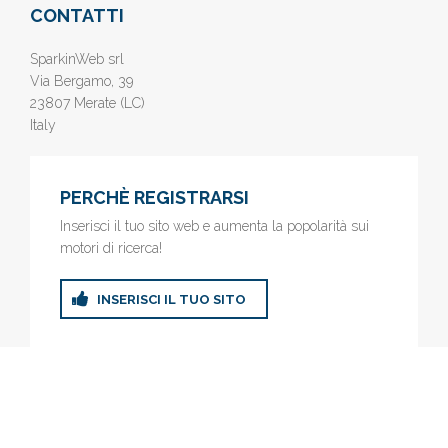
CONTATTI
SparkinWeb srl
Via Bergamo, 39
23807 Merate (LC)
Italy
PERCHÈ REGISTRARSI
Inserisci il tuo sito web e aumenta la popolarità sui
motori di ricerca!
INSERISCI IL TUO SITO
© 2019
www.AziendeGratis.it
- Elenco aziende e imprese online
gratis - Inserisci il tuo sito web e aumenta la popolarità sui motori
di ricerca!