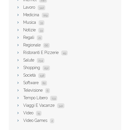
246
Lavoro
342
Medicina
109
Musica
33
Notizie
33
Regali
21
Regionale
66
Ristoranti E Pizzerie
49
Salute
234
Shopping
252
Società
198
Software
82
Televisione
6
Tempo Libero
133
Viaggi E Vacanze
341
Video
15
Video Games
2