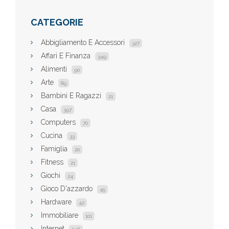
CATEGORIE
Abbigliamento E Accessori
327
Affari E Finanza
349
Alimenti
90
Arte
89
Bambini E Ragazzi
21
Casa
397
Computers
70
Cucina
33
Famiglia
20
Fitness
21
Giochi
24
Gioco D'azzardo
45
Hardware
42
Immobiliare
101
Internet