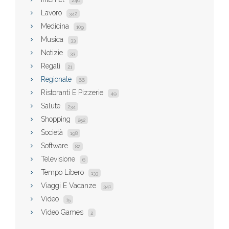
246
Lavoro
342
Medicina
109
Musica
33
Notizie
33
Regali
21
Regionale
66
Ristoranti E Pizzerie
49
Salute
234
Shopping
252
Società
198
Software
82
Televisione
6
Tempo Libero
133
Viaggi E Vacanze
341
Video
15
Video Games
2