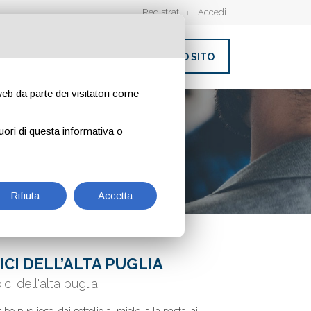
Registrati
Accedi
INSERISCI IL TUO SITO
 web da parte dei visitatori come
uori di questa informativa o
Rifiuta
Accetta
CI DELL’ALTA PUGLIA
i dell'alta puglia.