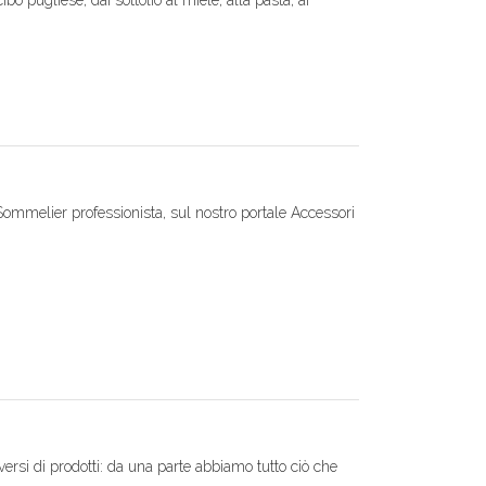
cibo pugliese, dai sottolio al miele, alla pasta, ai
ommelier professionista, sul nostro portale Accessori
iversi di prodotti: da una parte abbiamo tutto ciò che