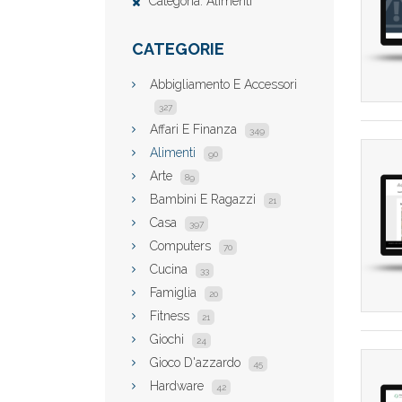
Categoria: Alimenti
CATEGORIE
Abbigliamento E Accessori
327
Affari E Finanza
349
Alimenti
90
Arte
89
Bambini E Ragazzi
21
Casa
397
Computers
70
Cucina
33
Famiglia
20
Fitness
21
Giochi
24
Gioco D'azzardo
45
Hardware
42