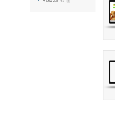
Video Games
2