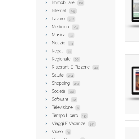
Immobiliare
101
Internet
245
Lavoro
342
Medicina
109
Musica
33
Notizie
33
Regali
21
Regionale
66
Ristoranti E Pizzerie
49
Salute
234
Shopping
252
Società
198
Software
82
Televisione
6
Tempo Libero
133
Viaggi E Vacanze
341
Video
15