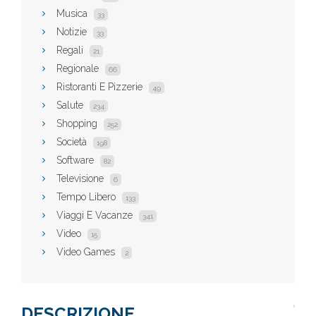
Musica
33
Notizie
33
Regali
21
Regionale
66
Ristoranti E Pizzerie
49
Salute
234
Shopping
252
Società
198
Software
82
Televisione
6
Tempo Libero
133
Viaggi E Vacanze
341
Video
15
Video Games
2
DESCRIZIONE