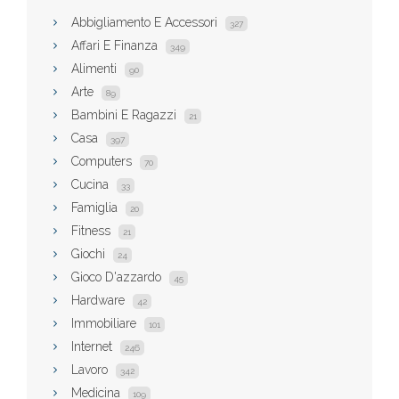
Abbigliamento E Accessori
327
Affari E Finanza
349
Alimenti
90
Arte
89
Bambini E Ragazzi
21
Casa
397
Computers
70
Cucina
33
Famiglia
20
Fitness
21
Giochi
24
Gioco D'azzardo
45
Hardware
42
Immobiliare
101
Internet
246
Lavoro
342
Medicina
109