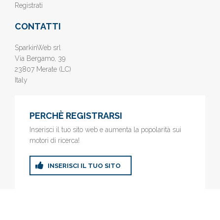
Registrati
CONTATTI
SparkinWeb srl
Via Bergamo, 39
23807 Merate (LC)
Italy
PERCHÈ REGISTRARSI
Inserisci il tuo sito web e aumenta la popolarità sui
motori di ricerca!
INSERISCI IL TUO SITO
© 2019
www.AziendeGratis.it
- Elenco aziende e imprese online