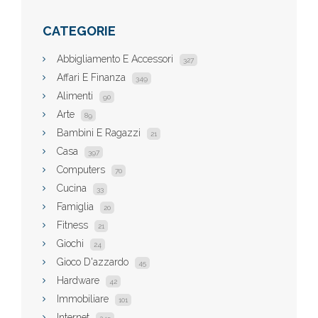
CATEGORIE
Abbigliamento E Accessori
327
Affari E Finanza
349
Alimenti
90
Arte
89
Bambini E Ragazzi
21
Casa
397
Computers
70
Cucina
33
Famiglia
20
Fitness
21
Giochi
24
Gioco D'azzardo
45
Hardware
42
Immobiliare
101
Internet