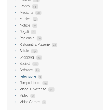
245
Lavoro
342
Medicina
109
Musica
33
Notizie
33
Regali
21
Regionale
66
Ristoranti E Pizzerie
49
Salute
234
Shopping
252
Società
198
Software
82
Televisione
6
Tempo Libero
133
Viaggi E Vacanze
341
Video
15
Video Games
2